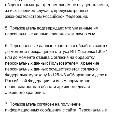
+7(993)603-93-38
общего просмотра, третьим лицам не осуществляется,
за исключением случаев, предусмотренных
mfg@mafiaprodazh.ru
законодательством Российской Федерации.
5. Пользователь подтверждает, что указанные им
персональные данные принадлежат лично ему.
6. Персональные данные хранятся и обрабатываются
ИП Фостенко Глеб Константинович ИНН: 503 618 945 276
ОГРНИП: 321 508 100 652 799
до момента прекращения статуса ИП Фостенко Г.К. и/
или до момента отзыва Согласия на обработку
персональных данных Пользователем. Хранение
Согласие на получение рассылки
персональных данных осуществляется согласно
Согласие на обработку персональных данных
Федеральному закону №125-ФЗ «Об архивном деле в
Публичная оферта
Российской Федерации» и иным нормативно
Политика конфиденциальности
правовым актам в области архивного дела и
архивного хранения.
Сведения об образовательной организации
Согласие на передачу 3 лицам
7. Пользователь согласен на получение
информационных сообщений с сайта. Персональные
* Instagram и Facebook признаны экстремистскими
организациями и запрещены на территории РФ.