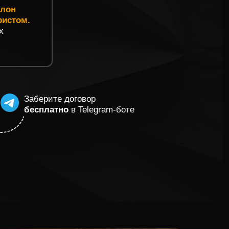
те договор
тно
в Telegram-боте