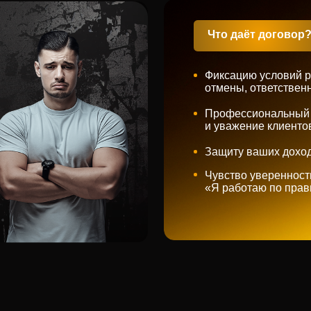
Фиксацию условий работы: оплата
отмены, ответственность
Профессиональный статус
и уважение клиентов
Защиту ваших доходов и времени
Чувство уверенности:
«Я работаю по правилам»
те
договор
рок
прямо
ЗАБРАТЬ БЕСПЛАТНЫЙ ДОГОВ