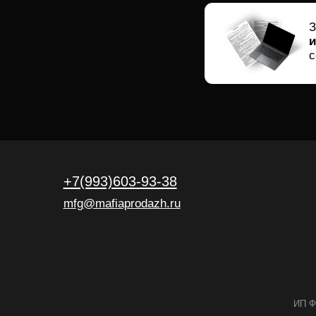
+7(993)603-93-38
mfg@mafiaprodazh.ru
ИП Фостенко Г
Публичная оферта
Политика ко
Сведения об образовательной организации
* Instagram и F