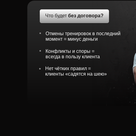
Отмены тренировок в последний
момент = минус деньги
Конфликты и споры =
всегда в пользу клиента
Нет чётких правил =
клиенты «садятся на шею»
Забери
и пода
сейчас: