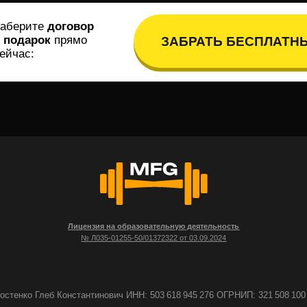
Лицензия на образовательную деятельность
№ Л035-01255-50/01372322 от 03.09.2024
леб Константинович ИНН: 503 618 945 276 ОГРНИП: 321 508 100 652 799
нфиденциальности
Согласие на обработку персональных данных
Согласие на п
acebook признаны экстремистскими организациями и запрещены на территории РФ.