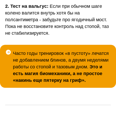
2. Тест на вальгус:
Если при обычном шаге
колено валится внутрь хотя бы на
полсантиметра - забудьте про ягодичный мост.
Пока не восстановите контроль над стопой, таз
не стабилизируется.
Попробовать Код Тренера
бесплатно 7 дней
Часто годы тренировок «в пустоту» лечатся
не добавлением блинов, а двумя неделями
работы со стопой и тазовым дном.
Это и
есть магия биомеханики, а не простое
«накинь еще пятерку на гриф».
Лицензия на образовательную деятельность
№ Л035-01255-50/01372322 от 03.09.2024
+7(993)603-93-38