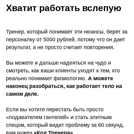
mfg@mafiaprodazh.ru
Хватит работать вслепую
Тренер, который понимает эти нюансы, берет за
персоналку от 5000 рублей, потому что он дает
ИП Фостенко Глеб Константинович ИНН: 503 618 945 276
ОГРНИП: 321 508 100 652 799
результат, а не просто считает повторения.
Согласие на получение рассылки
Вы можете и дальше надеяться на чудо и
Согласие на обработку персональных данных
смотреть, как ваши клиенты уходят к тем, кто
реально понимает физиологию.
А можете
Публичная оферта
наконец разобраться, как работает тело на
Политика конфиденциальности
самом деле.
Сведения об образовательной организации
Согласие на передачу 3 лицам
Если вы хотите перестать быть просто
* Instagram и Facebook признаны экстремистскими
«подавателем гантелей» и стать элитным
организациями и запрещены на территории РФ.
спецом, который видит проблему за 60 секунд,
вам нужен
«Код Тренера»
.