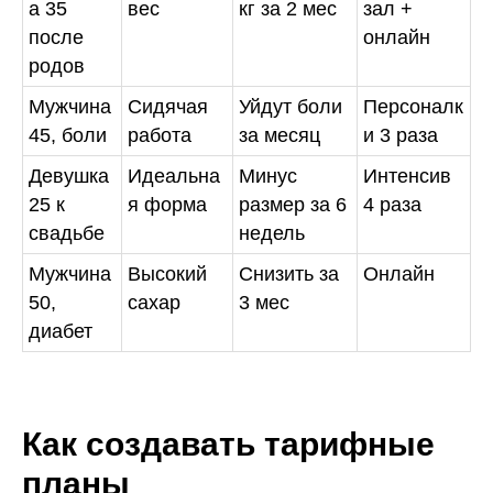
а 35
вес
кг за 2 мес
зал +
после
онлайн
родов
Мужчина
Сидячая
Уйдут боли
Персоналк
45, боли
работа
за месяц
и 3 раза
Девушка
Идеальна
Минус
Интенсив
25 к
я форма
размер за 6
4 раза
свадьбе
недель
Мужчина
Высокий
Снизить за
Онлайн
50,
сахар
3 мес
диабет
Как создавать тарифные
планы