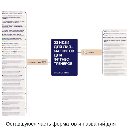
mfg@mafiaprodazh.ru
ИП Фостенко Глеб Константинович ИНН: 503 618 945 276
ОГРНИП: 321 508 100 652 799
Согласие на получение рассылки
Согласие на обработку персональных данных
Публичная оферта
Политика конфиденциальности
Сведения об образовательной организации
Согласие на передачу 3 лицам
* Instagram и Facebook признаны экстремистскими
организациями и запрещены на территории РФ.
Оставшуюся часть форматов и названий для