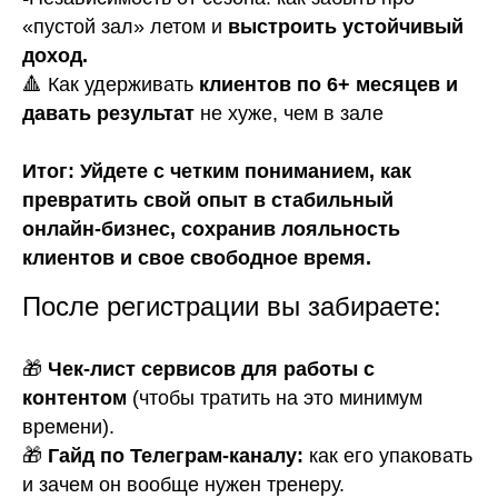
«пустой зал» летом и
выстроить устойчивый
За годы работы тренером вывел
доход.
эффективную систему продаж услуг
персонального тренера с конверсией
🔺 Как удерживать
клиентов по 6+ месяцев и
в сделку
более 85% и удержанием клиента
6 месяцев
давать результат
не хуже, чем в зале
Обучил маркетингу и продажам более
1500 тренеров
Итог: Уйдете с четким пониманием, как
превратить свой опыт в стабильный
Создал самую крупную и результативную
школу в РФ для фитнес-тренеров
онлайн-бизнес, сохранив лояльность
по направлению продажи и маркетинг
клиентов и свое свободное время.
Провел более 100 семинаров в таких фитнес-
клубах как: DDX, YoBody Fitness, Zaruba Fitness,
сеть фитнес-клубов «Колизей»
После регистрации вы забираете:
🎁
Чек-лист сервисов для работы с
контентом
(чтобы тратить на это минимум
времени).
🎁
Гайд по Телеграм-каналу:
как его упаковать
и зачем он вообще нужен тренеру.