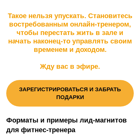
Такое нельзя упускать. Становитесь
востребованным онлайн-тренером,
ГЛЕБ ФОСТЕНКО
Основатель школы «MFG»
чтобы перестать жить в зале и
начать наконец-то управлять своим
временем и доходом.
Жду вас в эфире.
ЗАРЕГИСТРИРОВАТЬСЯ И ЗАБРАТЬ
ПОДАРКИ
Лицензия на образовательную деятельность
Форматы и примеры лид-магнитов
№ Л035-01255-50/01372322 от 03.09.2024
для фитнес-тренера
+7(993)603-93-38