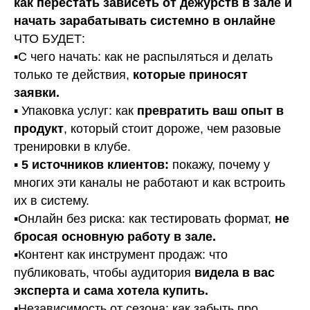
как перестать зависеть от дежурств в зале и
начать зарабатывать системно в онлайне
ЧТО БУДЕТ:
▪️С чего начать: как не распыляться и делать
только те действия,
которые приносят
заявки.
▪️ Упаковка услуг: как
превратить ваш опыт в
продукт
, который стоит дороже, чем разовые
тренировки в клубе.
▪️
5 источников клиентов:
покажу, почему у
многих эти каналы не работают и как встроить
АВТОР СТАТЬИ
их в систему.
ГЛЕБ ФОСТЕНКО
▪️Онлайн без риска: как тестировать формат,
не
Основатель MFG School, преподаватель
бросая основную работу в зале.
по маркетингу и продажам для фитнес-
тренеров.
▪️Контент как инструмент продаж: что
Стаж работы персональным тренером более 6
публиковать, чтобы аудитория
видела в вас
лет в сетях FitnessHolding, Физика, Alex Fitness.
Провел и проанализировал более 850 стартовых
эксперта и сама хотела купить.
тренировок
▪️Независимость от сезона: как забыть про