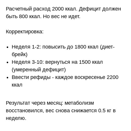
Обучил маркетингу и продажам более
Расчетный расход 2000 ккал. Дефицит должен
1300 тренеров
быть 800 ккал. Но вес не идет.
Создал самую крупную и результативную
школу в РФ для фитнес-тренеров
по направлению продажи и маркетинг
Корректировка:
Провел более 100 семинаров в таких фитнес-
клубах как: DDX, YoBody Fitness, Zaruba Fitness,
сеть фитнес-клубов «Колизей»
Неделя 1-2: повысить до 1800 ккал (диет-
брейк)
Неделя 3-10: вернуться на 1500 ккал
(умеренный дефицит)
Ввести рефиды - каждое воскресенье 2200
ккал
Результат через месяц: метаболизм
восстановился, вес снова снижается 0.5 кг в
неделю.
ГЛЕБ ФОСТЕНКО
Основатель школы «MFG»