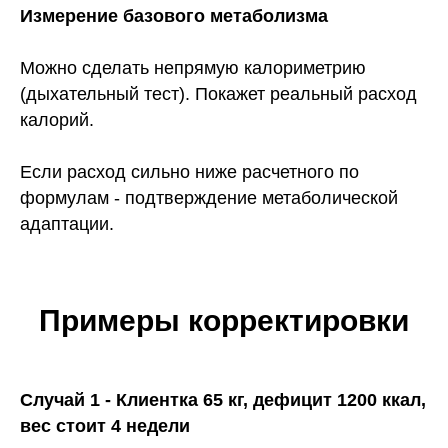
Измерение базового метаболизма
Можно сделать непрямую калориметрию
(дыхательный тест). Покажет реальный расход
калорий.
АВТОР СТАТЬИ
Если расход сильно ниже расчетного по
ГЛЕБ ФОСТЕНКО
формулам - подтверждение метаболической
Основатель MFG School, преподаватель
адаптации.
по маркетингу и продажам для фитнес-
тренеров.
Стаж работы персональным тренером более 6
лет в сетях FitnessHolding, Физика, Alex Fitness.
Провел и проанализировал более 850 стартовых
тренировок
Примеры корректировки
За годы работы тренером вывел
эффективную систему продаж услуг
персонального тренера с конверсией
Случай 1 - Клиентка 65 кг, дефицит 1200 ккал,
в сделку
более 85% и удержанием клиента
6 месяцев
вес стоит 4 недели