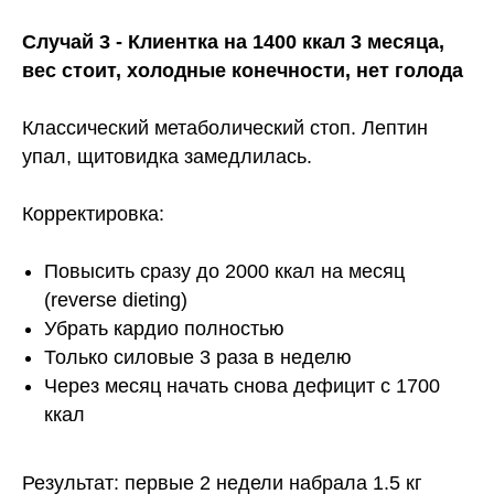
Согласие на получение рассылки
Случай 3 - Клиентка на 1400 ккал 3 месяца,
Согласие на обработку персональных данных
вес стоит, холодные конечности, нет голода
Публичная оферта
Политика конфиденциальности
Классический метаболический стоп. Лептин
Сведения об образовательной организации
упал, щитовидка замедлилась.
Согласие на передачу 3 лицам
Корректировка:
* Instagram и Facebook признаны экстремистскими
организациями и запрещены на территории РФ.
Повысить сразу до 2000 ккал на месяц
(reverse dieting)
Убрать кардио полностью
Только силовые 3 раза в неделю
Через месяц начать снова дефицит с 1700
ккал
Результат: первые 2 недели набрала 1.5 кг