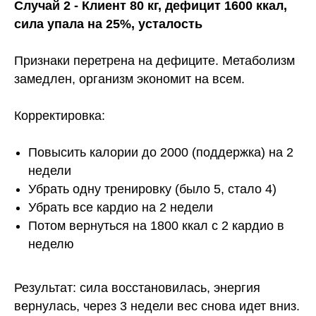
Случай 2 - Клиент 80 кг, дефицит 1600 ккал,
сила упала на 25%, усталость
Признаки перетрена на дефиците. Метаболизм
замедлен, организм экономит на всем.
Корректировка:
Лицензия на образовательную деятельность
№ Л035-01255-50/01372322 от 03.09.2024
Повысить калории до 2000 (поддержка) на 2
+7(993)603-93-38
недели
mfg@mafiaprodazh.ru
Убрать одну тренировку (было 5, стало 4)
Убрать все кардио на 2 недели
Потом вернуться на 1800 ккал с 2 кардио в
неделю
ИП Фостенко Глеб Константинович ИНН: 503 618 945 276
Результат: сила восстановилась, энергия
ОГРНИП: 321 508 100 652 799
вернулась, через 3 недели вес снова идет вниз.