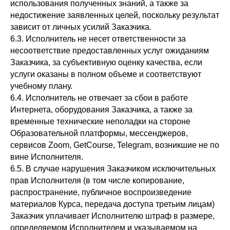
использования полученных знаний, а также за
+7(993)603-93-38
недостижение заявленных целей, поскольку результат
зависит от личных усилий Заказчика.
mfg@mafiaprodazh.ru
6.3. Исполнитель не несет ответственности за
несоответствие предоставленных услуг ожиданиям
Заказчика, за субъективную оценку качества, если
услуги оказаны в полном объеме и соответствуют
учебному плану.
6.4. Исполнитель не отвечает за сбои в работе
ИП Фостенко Глеб Константинович ИНН: 503 618 945 276
ОГРНИП: 321 508 100 652 799
Интернета, оборудования Заказчика, а также за
временные технические неполадки на стороне
Согласие на получение рассылки
Образовательной платформы, мессенджеров,
сервисов Zoom, GetCourse, Telegram, возникшие не по
Согласие на обработку персональных данных
вине Исполнителя.
Публичная оферта
6.5. В случае нарушения Заказчиком исключительных
Политика конфиденциальности
прав Исполнителя (в том числе копирование,
Сведения об образовательной организации
распространение, публичное воспроизведение
материалов Курса, передача доступа третьим лицам)
Согласие на передачу 3 лицам
Заказчик уплачивает Исполнителю штраф в размере,
* Instagram и Facebook признаны экстремистскими
определяемом Исполнителем и указываемом на