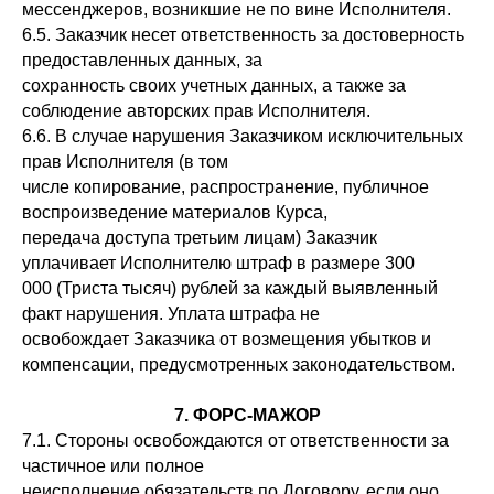
мессенджеров, возникшие не по вине Исполнителя.
Сведения об образовательной организации
6.5. Заказчик несет ответственность за достоверность
Согласие на передачу 3 лицам
предоставленных данных, за
сохранность своих учетных данных, а также за
* Instagram и Facebook признаны экстремистскими
организациями и запрещены на территории РФ.
соблюдение авторских прав Исполнителя.
6.6. В случае нарушения Заказчиком исключительных
прав Исполнителя (в том
числе копирование, распространение, публичное
воспроизведение материалов Курса,
передача доступа третьим лицам) Заказчик
уплачивает Исполнителю штраф в размере 300
000 (Триста тысяч) рублей за каждый выявленный
факт нарушения. Уплата штрафа не
освобождает Заказчика от возмещения убытков и
компенсации, предусмотренных законодательством.
7. ФОРС-МАЖОР
7.1. Стороны освобождаются от ответственности за
частичное или полное
неисполнение обязательств по Договору, если оно