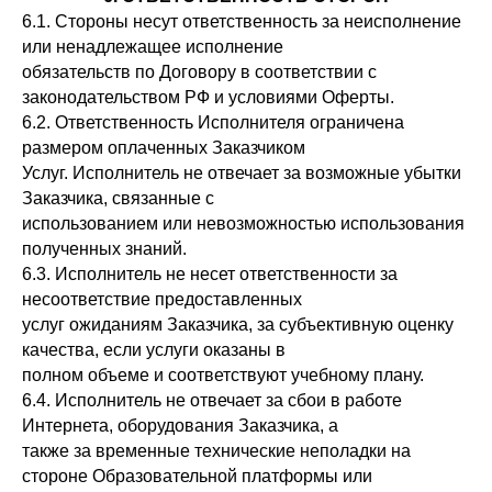
6.1. Стороны несут ответственность за неисполнение
или ненадлежащее исполнение
Лицензия на образовательную деятельность
обязательств по Договору в соответствии с
№ Л035-01255-50/01372322 от 03.09.2024
законодательством РФ и условиями Оферты.
+7(993)603-93-38
6.2. Ответственность Исполнителя ограничена
размером оплаченных Заказчиком
mfg@mafiaprodazh.ru
Услуг. Исполнитель не отвечает за возможные убытки
Заказчика, связанные с
использованием или невозможностью использования
полученных знаний.
6.3. Исполнитель не несет ответственности за
несоответствие предоставленных
ИП Фостенко Глеб Константинович ИНН: 503 618 945 276
ОГРНИП: 321 508 100 652 799
услуг ожиданиям Заказчика, за субъективную оценку
качества, если услуги оказаны в
полном объеме и соответствуют учебному плану.
Согласие на получение рассылки
6.4. Исполнитель не отвечает за сбои в работе
Согласие на обработку персональных данных
Интернета, оборудования Заказчика, а
Публичная оферта
также за временные технические неполадки на
Политика конфиденциальности
стороне Образовательной платформы или