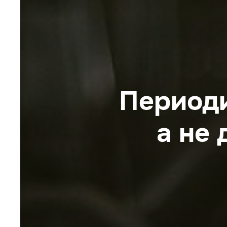
Периоди
а не