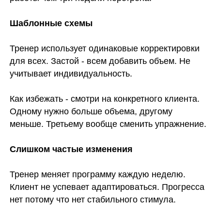
Шаблонные схемы
АВТОР СТАТЬИ
Тренер использует одинаковые корректировки
ГЛЕБ ФОСТЕНКО
для всех. Застой - всем добавить объем. Не
Основатель MFG School, преподаватель
учитывает индивидуальность.
по маркетингу и продажам для фитнес-
тренеров.
Стаж работы персональным тренером более 6
Как избежать - смотри на конкретного клиента.
лет в сетях FitnessHolding, Физика, Alex Fitness.
Провел и проанализировал более 850 стартовых
Одному нужно больше объема, другому
тренировок
меньше. Третьему вообще сменить упражнение.
За годы работы тренером вывел
эффективную систему продаж услуг
Слишком частые изменения
персонального тренера с конверсией
в сделку
более 85% и удержанием клиента
6 месяцев
Тренер меняет программу каждую неделю.
Клиент не успевает адаптироваться. Прогресса
Обучил маркетингу и продажам более
1300 тренеров
нет потому что нет стабильного стимула.
Создал самую крупную и результативную