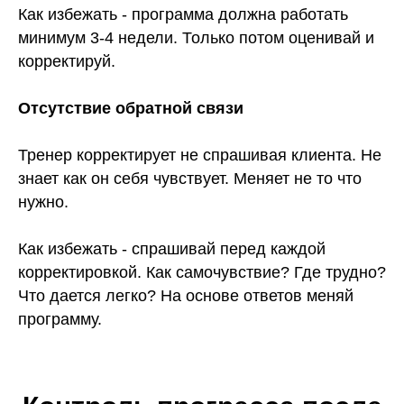
школу в РФ для фитнес-тренеров
Как избежать - программа должна работать
по направлению продажи и маркетинг
минимум 3-4 недели. Только потом оценивай и
Провел более 100 семинаров в таких фитнес-
клубах как: DDX, YoBody Fitness, Zaruba Fitness,
корректируй.
сеть фитнес-клубов «Колизей»
Отсутствие обратной связи
Тренер корректирует не спрашивая клиента. Не
знает как он себя чувствует. Меняет не то что
нужно.
Как избежать - спрашивай перед каждой
корректировкой. Как самочувствие? Где трудно?
Что дается легко? На основе ответов меняй
ГЛЕБ ФОСТЕНКО
программу.
Основатель школы «MFG»