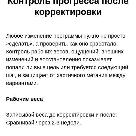
Контроль прогресса после
корректировки
Лицензия на образовательную деятельность
№ Л035-01255-50/01372322 от 03.09.2024
Любое изменение программы нужно не просто
«сделать», а проверить, как оно сработало.
+7(993)603-93-38
Контроль рабочих весов, ощущений, внешних
mfg@mafiaprodazh.ru
изменений и восстановления показывает,
попали ли вы в цель или требуется следующий
шаг, и защищает от хаотичного метания между
вариантами.
Рабочие веса
ИП Фостенко Глеб Константинович ИНН: 503 618 945 276
ОГРНИП: 321 508 100 652 799
Записывай веса до корректировки и после.
Согласие на получение рассылки
Сравнивай через 2-3 недели.
Согласие на обработку персональных данных
Публичная оферта