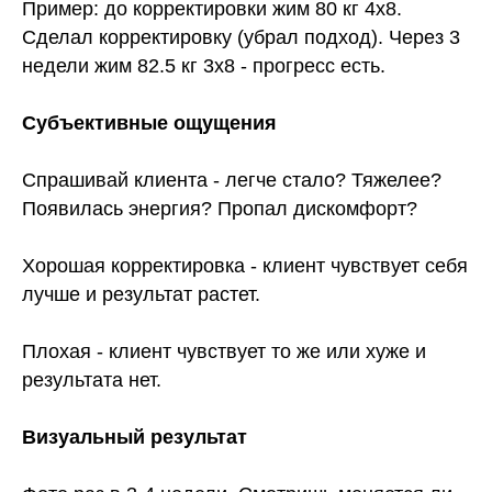
Пример: до корректировки жим 80 кг 4х8.
Политика конфиденциальности
Сделал корректировку (убрал подход). Через 3
недели жим 82.5 кг 3х8 - прогресс есть.
Сведения об образовательной организации
Согласие на передачу 3 лицам
Субъективные ощущения
* Instagram и Facebook признаны экстремистскими
организациями и запрещены на территории РФ.
Спрашивай клиента - легче стало? Тяжелее?
Появилась энергия? Пропал дискомфорт?
Хорошая корректировка - клиент чувствует себя
лучше и результат растет.
Плохая - клиент чувствует то же или хуже и
результата нет.
Визуальный результат