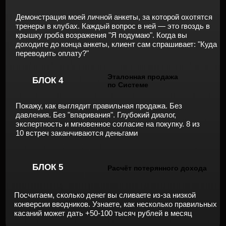
РЕЗУЛЬТАТЫ ТРЕНЕРОВ ИЗ MFG
Юрий
со 130.000₽ до 500.000₽
«Я годами работал на износ и
чувствовал себя в тупике.
Сейчас полностью исчез страх
просадки в доходе, цели
достигнуты»
Мария
со 100.000₽ до 416.000₽
«Я не хочу останавливаться.
Я хочу масштабироваться.
Этот результат — не финиш,
а мощный старт.
И я благодарна, что теперь у
меня есть система и
уверенность, чтобы идти
дальше!»