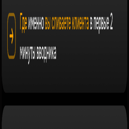
БЕЗ ВОДЫ.
ТОЛЬКО КОНКРЕТНЫЕ
РАЗБОРЫ, ПРОЖАРКА В ПРЯМОМ
ЭФИРЕ И ИНСТРУМЕНТЫ, КОТОРЫЕ
МОЖНО ПРИМЕНИТЬ УЖЕ ЗАВТРА
ГАЙД «СКРИПТ-КИЛЛЕР ВОЗРАЖЕНИЯ
"Я ПОДУМАЮ" — КАК ВЕРНУТЬ КЛИЕНТА В
ДИАЛОГ ЗА 30 СЕКУНД БЕЗ ДАВЛЕНИЯ И
НЕЛОВКОСТИ»
ЗАБРАТЬ БОНУС
Регистрируйтесь, забирайте гайд
и пробуйте приём уже прямо на следующем
клиенте, который решит "подумать"
ЭТА ВСТРЕЧА ДЛЯ ТРЕНЕРОВ,
КОТОРЫЕ РАБОТАЮТ В ЗАЛЕ