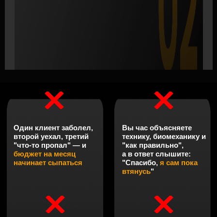
раза дороже. Вы увидите разницу вживую
Инструмент-киллер —
БЛОК 3
Комбо-Анкета
Демонстрация моей личной анкеты, за которой охотятся
тренеры в клубах. Каждый вопрос в ней — это гвоздь в
крышку гроба возражения "Я подумаю". Когда вы
доходите до конца анкеты, клиент сам спрашивает: "Куда
переводить оплату?"
Эталонная продажа
БЛОК 4
по Системе
Покажу, как выглядит правильная продажа. Без
давления. Без "впаривания". Глубокий диалог,
экспертность и мгновенное согласие на покупку. 8 из
10 встреч заканчиваются деньгами
БЛОК 5
Расчёт потерянного дохода
Посчитаем, сколько денег вы сливаете из-за низкой
конверсии вводников. Узнаете, как несколько правильных
касаний может дать +50-100 тысяч рублей в месяц
Презентация "Системы
БЛОК 6
продаж фитнес-тренера"