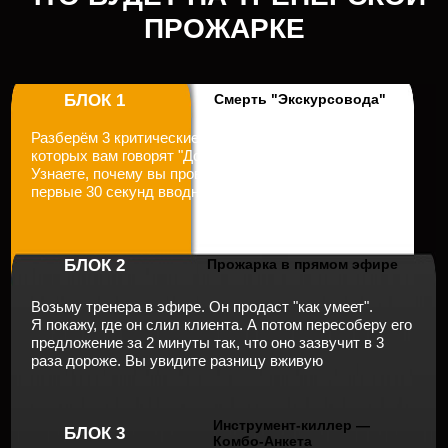
6+ лет работы
Автор системы продаж
тренером в крупных
с конверсией 85% и
сетях (Fitness Holding,
удержанием клиента
Физика, Alex Fitness)
более 6 мес
Провёл 100+ семинаров
Обучил 1500+ тренеров
в фитнес-клубах DDX,
продавать и
YoBody Fitness, Zaruba
выстраивать онлайн
Fitness и других
Я сам отпахивал в зале по 12 часов
в день, пока не вывел свою
систему и организацию работы.
Теперь создал школу, где помогаю
тренерам зарабатывать ×2–3,
сохраняя энергию, вкус жизни и
свободу
ГЛЕБ ФОСТЕНКО
Основатель школы «MFG»