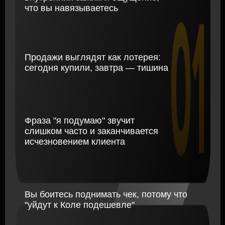
СУРОВАЯ РЕАЛЬНОСТЬ
РАБОТЫ В ЗАЛЕ
Один клиент заболел,
Вы час объясняете
второй уехал, третий
технику, биомеханику и
"что-то пропал" — и
"как правильно",
бюджет на месяц
а в ответ слышите:
начинает сыпаться
"Спасибо,
я сам пока
втянусь
"
Смотрите на коллег и не
Стараетесь быть
понимаете, почему при
хорошим, удобным,
тех же условиях
они
лояльным — а
вас
всё
зарабатывают больше
равно
выбирают не
всегда