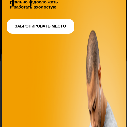
Так делает большинство. Потому что
ничего не
делать
кажется безопасным
А можете прийти на тренерскую прожарку и
увидеть,
где именно вы сливаете клиентов
и
деньги. Я покажу, как превратить 8 из 10 вводников
в деньги. Без давления, без "впаривания". Просто
система, которая сработала, у
более чем 1500
тренеров
, которые ее внедрили
Можете продолжать надеяться на удачу. А
можете прийти и получить конкретные
инструменты,
которые примените уже завтра