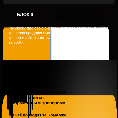
Андрей
с 0 до 230.000₽
«Переехал в Москву с
мыслью: «А вдруг не
получится?». Сейчас у
меня есть четкая картина
как привлекать клиентов,
как продавать и как
строить бизнес»
Хотите так же? Приходите на прожарку —
поймете с чего начать и заберете
необходимые инструменты
ЗАРЕГИСТРИРОВАТЬСЯ
ВАЖНО!
Вы можете закрыть эту страницу. Завтра снова
пойдёте в зал с теми же вводниками, теми же
отказами и тем же потолком.
Через год будете на
том же месте.
Просто на год старше и на год
уставшее