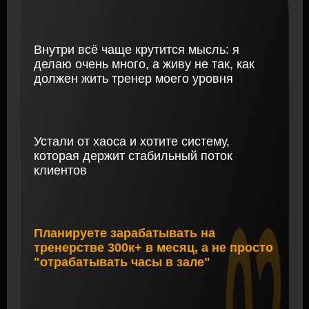
ИТОГ ПРОСТОЙ
И НЕПРИЯТНЫЙ:
Сближаетесь с
клиентом настолько,
Вы сильный тренер, но
что потом неловко
как система дохода зал
озвучить полную цену
у вас не работает
или сказать про
повышение.
Работаете
Либо вы это меняете, либо
дешевле, чем стоите
продолжаете донатить своё
время клубу
ЧТО БУДЕТ НА ТРЕНЕРСКОЙ
ПРОЖАРКЕ
БЛОК 1
Смерть "Экскурсовода"
Разберём 3 критические ошибки тренера, из-за
которых вам говорят "Дорого" или "Я подумаю".
Узнаете, почему вы проваливаете продажу ещё в
первые 30 секунд вводника
БЛОК 2
Прожарка в прямом эфире
Возьму тренера в эфире. Он продаст "как умеет".
Я покажу, где он слил клиента. А потом пересоберу его
предложение за 2 минуты так, что оно зазвучит в 3