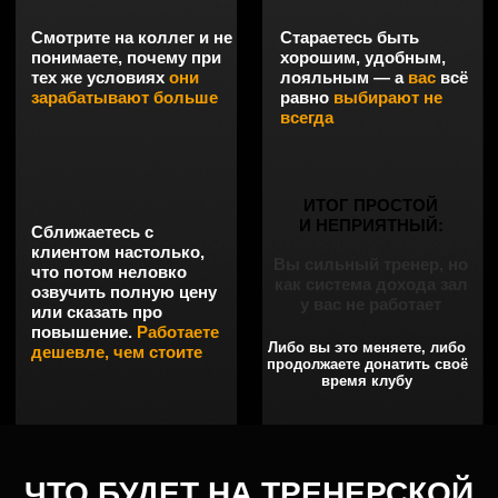
Расскажу про свою систему, которая сделала из 1500+
тренеров предпринимателей. Вы поймёте, почему один
тренер живёт в зале за 80к, а другой ведёт 25 клиентов
за 300к+
Эту прожарку пропускают
те, кто остаётся
«нормальным тренером»
На неё приходят те, кому уже
реально надоело жить
и работать вхолостую
ЗАБРОНИРОВАТЬ МЕСТО
ГЛЕБ ФОСТЕНКО
ПРЕПОДАВАТЕЛЬ ПО ПРОДАЖАМ И МАРКЕТИНГУ
ДЛЯ ФИТНЕС-ТРЕНЕРОВ, ОСНОВАТЕЛЬ MFG
SCHOOL