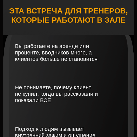
исчезновением клиента
Вы боитесь поднимать чек, потому что
"уйдут к Коле подешевле"
Внутри всё чаще крутится мысль: я
делаю очень много, а живу не так, как
должен жить тренер моего уровня
Устали от хаоса и хотите систему,
которая держит стабильный поток
клиентов
Планируете зарабатывать на
тренерстве 300к+ в месяц, а не просто
"отрабатывать часы в зале"