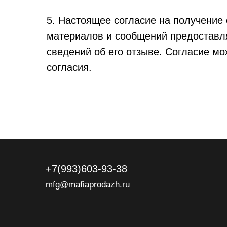
5. Настоящее согласие на получени
материалов и сообщений предоставляе
сведений об его отзыве. Согласие мо
согласия.
+7(993)603-93-38
mfg@mafiaprodazh.ru
ИП Фостенко Г
Публичная оферта
Политика ко
Сведения об образовательной организации
* Instagram и F