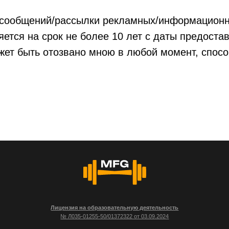
е сообщений/рассылки рекламных/информацио
тся на срок не более 10 лет с даты предостав
жет быть отозвано мною в любой момент, спосо
Лицензия на образовательную деятельность
№ Л035-01255-50/01372322 от 03.09.2024
леб Константинович ИНН: 503 618 945 276 ОГРНИП: 321 508 100 652 799
нфиденциальности
Согласие на обработку персональных данных
Согласие на п
acebook признаны экстремистскими организациями и запрещены на территории РФ.