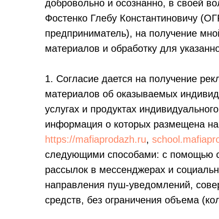
добровольно и осознанно, в своей в
Фостенко Глебу Константиновичу (О
предприниматель), на получение мн
материалов и обработку для указан
1. Согласие дается на получение р
материалов об оказываемых индивид
услугах и продуктах индивидуальног
информация о которых размещена на
https://mafiaprodazh.ru
,
school.mafiapr
следующими способами: с помощью ср
рассылок в мессенджерах и социальны
направления пуш-уведомлений, совер
средств, без ограничения объема (ко