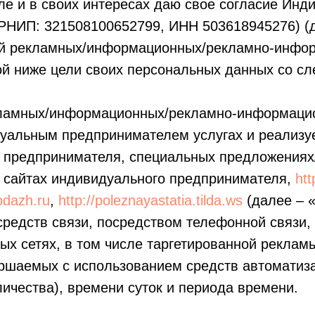
оле и в своих интересах даю свое согласие И
ГРНИП: 321508100652799, ИНН 503618945276) (
ой рекламных/информационных/рекламно-инфо
ной ниже цели своих персональных данных со 
екламных/информационных/рекламно-информаци
уальным предпринимателем услугах и реализуе
о предпринимателя, специальных предложениях
 сайтах индивидуального предпринимателя,
htt
odazh.ru
,
http://poleznayastatia.tilda.ws
(далее – «
едств связи, посредством телефонной связи, 
х сетях, в том числе таргетированной рекламы
шаемых с использованием средств автоматиза
личества), времени суток и периода времени.