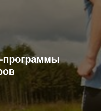
н-программы
ров