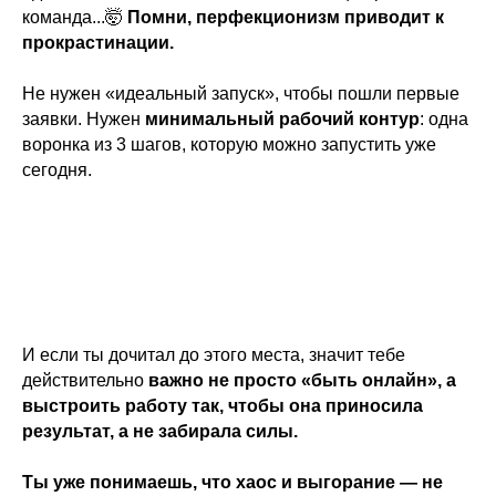
+7(993)603-93-38
команда...🤯
Помни, перфекционизм приводит к
прокрастинации.
mfg@mafiaprodazh.ru
Не нужен «идеальный запуск», чтобы пошли первые
заявки. Нужен
минимальный рабочий контур
: одна
воронка из 3 шагов, которую можно запустить уже
сегодня.
ИП Фостенко Глеб Константинович ИНН: 503 618 945 276
ОГРНИП: 321 508 100 652 799
Согласие на получение рассылки
Согласие на обработку персональных данных
Публичная оферта
И если ты дочитал до этого места, значит тебе
Политика конфиденциальности
действительно
важно не просто «быть онлайн», а
Сведения об образовательной организации
выстроить работу так, чтобы она приносила
результат, а не забирала силы.
Согласие на передачу 3 лицам
* Instagram и Facebook признаны экстремистскими
Ты уже понимаешь, что хаос и выгорание — не
организациями и запрещены на территории РФ.