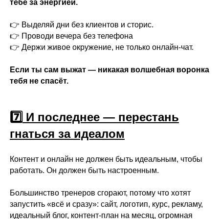
тебе за энергией.
👉 Выделяй дни без клиентов и сторис.
👉 Проводи вечера без телефона
👉 Держи живое окружение, не только онлайн-чат.
Если ты сам выжат — никакая волшебная воронка
тебя не спасёт.
7️⃣
И последнее — перестань
гнаться за идеалом
Контент и онлайн не должен быть идеальным, чтобы
работать. Он должен быть настроенным.
Большинство тренеров сгорают, потому что хотят
Лицензия на образовательную деятельность
запустить «всё и сразу»: сайт, логотип, курс, рекламу,
№ Л035-01255-50/01372322 от 03.09.2024
идеальный блог, контент-план на месяц, огромная