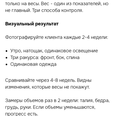
только на весы. Вес - один из показателей, но
не главный. Три способа контроля.
Обучил маркетингу и продажам
более 1300 тренеров
Визуальный результат
Создал самую крупную и результативную
школу в РФ для фитнес-тренеров
по направлению продажи и маркетинг
Фотографируйте клиента каждые 2-4 недели:
Провел более 100 семинаров в таких фитнес-
клубах как: DDX, YoBody Fitness, Zaruba
Fitness, сеть фитнес-клубов «Колизей»
Утро, натощак, одинаковое освещение
Три ракурса: фронт, бок, спина
Одинаковая одежда
Сравнивайте через 4-8 недель. Видны
изменения, которые весы не покажут.
Замеры объемов раз в 2 недели: талия, бедра,
грудь, руки. Если объемы уменьшаются,
прогресс есть.
ГЛЕБ ФОСТЕНКО