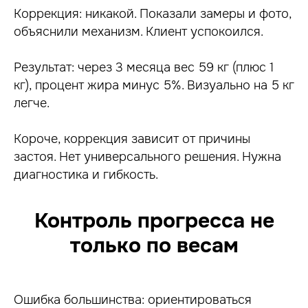
Коррекция: никакой. Показали замеры и фото,
объяснили механизм. Клиент успокоился.
Результат: через 3 месяца вес 59 кг (плюс 1
кг), процент жира минус 5%. Визуально на 5 кг
легче.
АВТОР СТАТЬИ
Короче, коррекция зависит от причины
ГЛЕБ ФОСТЕНКО
застоя. Нет универсального решения. Нужна
Основатель MFG School, преподаватель
диагностика и гибкость.
по маркетингу и продажам для фитнес-
тренеров.
Стаж работы персональным тренером более 6
Контроль прогресса не
лет в сетях FitnessHolding, Физика, Alex
Fitness. Провел и проанализировал более 850
стартовых тренировок
только по весам
За годы работы тренером вывел
эффективную систему продаж услуг
персонального тренера с конверсией
в сделку
более 85% и удержанием
Ошибка большинства: ориентироваться
клиента 6 месяцев